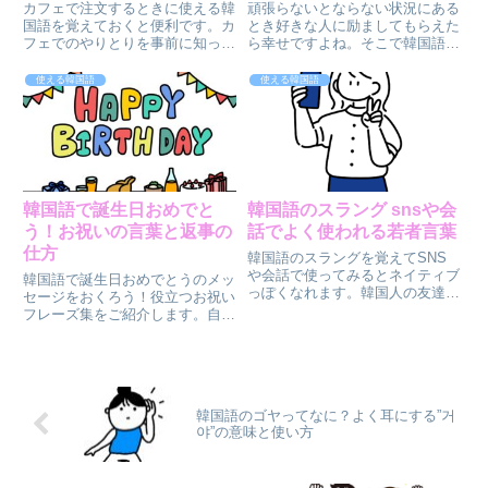
カフェで注文するときに使える韓
頑張らないとならない状況にある
国語を覚えておくと便利です。カ
とき好きな人に励ましてもらえた
フェでのやりとりを事前に知って
ら幸せですよね。そこで韓国語で
おくと現地で焦りません。本記事
「応援してください！」を何と言
では店員さんとの会話でよく使わ
えばいいかお伝えします。その他
使える韓国語
使える韓国語
れるフレーズをご紹介します。カ
にも想いを伝えるメッセージを集
フェで注文するときに使える韓国
めました。韓国語で「応援してく
語をぜひマスターしてください
ださい！」を使ってみてください
ね。
ね。
韓国語で誕生日おめでと
韓国語のスラング snsや会
う！お祝いの言葉と返事の
話でよく使われる若者言葉
仕方
韓国語のスラングを覚えてSNS
や会話で使ってみるとネイティブ
韓国語で誕生日おめでとうのメッ
っぽくなれます。韓国人の友達と
セージをおくろう！役立つお祝い
やりとりでぜひ役立ててみてくだ
フレーズ集をご紹介します。自分
さいね。韓国語のスラングで「ど
が韓国語で誕生日おめでとうと祝
うしてそう言うようになったの
われた場合の返事の仕方について
か？」成り立ちを知るだけでも面
もまとめました。
白いですよ。
韓国語のゴヤってなに？よく耳にする”거
야”の意味と使い方