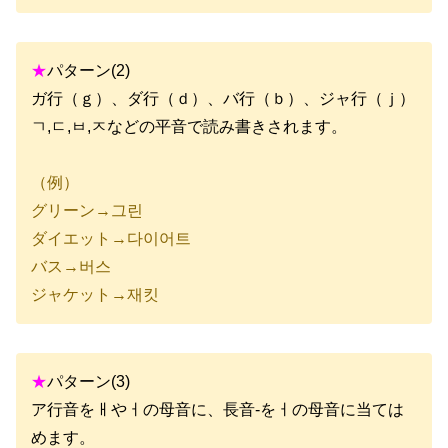
★
パターン(2)
ガ行（ｇ）、ダ行（ｄ）、バ行（ｂ）、ジャ行（ｊ）
ㄱ,ㄷ,ㅂ,ㅈなどの平音で読み書きされます。
（例）
グリーン→그린
ダイエット→다이어트
バス→버스
ジャケット→재킷
★
パターン(3)
ア行音をㅐやㅓの母音に、長音-をㅓの母音に当ては
めます。