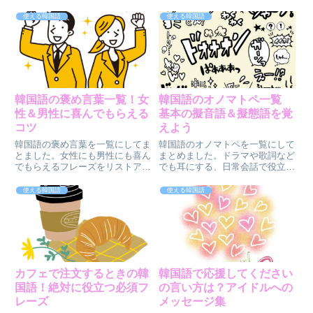
使える韓国語
使える韓国語
韓国語の褒め言葉一覧！女
韓国語のオノマトペ一覧
性＆男性に喜んでもらえる
基本の擬音語＆擬態語を覚
コツ
えよう
韓国語の褒め言葉を一覧にしてま
韓国語のオノマトペを一覧にして
とました。女性にも男性にも喜ん
まとめました。ドラマや歌詞など
でもらえるフレーズをリストアッ
でも耳にする、日常会話で役立つ
プしてお伝えします。喜んでもら
韓国語のオノマトペを一覧にして
えるポイントもあわせてチェック
います。擬音語や擬態語を会話に
使える韓国語
使える韓国語
してみてくださいね。韓国語の褒
取り入れられるようになると表現
め言葉を覚えて褒め上手を目指し
も豊かになり、ネイティブっぽい
ましょう♪
喋りに近づけますよ♪
カフェで注文するときの韓
韓国語で応援してください
国語！絶対に役立つ必須フ
の言い方は？アイドルへの
レーズ
メッセージ集