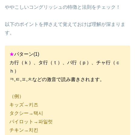
ややこしいコングリッシュの特徴と法則をチェック！
以下のポイントを押さえて覚えておけば理解が深まりま
す。
★
パターン(1)
カ行（ｋ）、タ行（ｔ）、パ行（ｐ）、チャ行（ｃ
ｈ）
ㅋ,ㅌ,ㅍ,ㅊなどの激音で読み書きされます。
（例）
キッズ→키즈
タクシー→택시
パイロット→파일럿
チキン→치킨