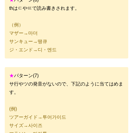
thはㄷやㄸで読み書きされます。
（例）
マザー→마더
サンキュー→땡큐
ジ・エンド→디・엔드
★
パターン(7)
サ行やツの発音がないので、下記のように当てはめま
す。
(例)
ツアーガイド→투어가이드
サイズ→사이즈