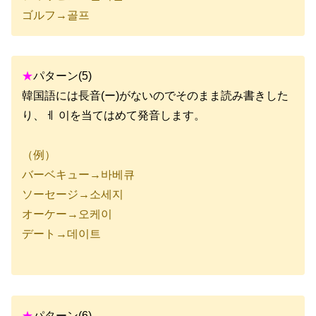
ゴルフ→골프
★
パターン(5)
韓国語には長音(ー)がないのでそのまま読み書きした
り、ㅔ 이を
当てはめて発音します。
（例）
バーベキュー→바베큐
ソーセージ→소세지
オーケー→오케이
デート→데이트
★
パターン(6)