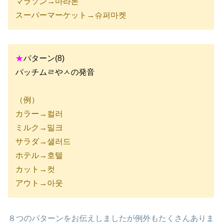
マラソン→마라톤
スーパーマーケット→슈퍼마켓
★
パターン(8)
パッチムㄹやㅅの発音
（例）
カラー→컬러
ミルク→밀크
サラダ→샐러드
ホテル→호텔
カット→컷
アウト→아웃
８つのパターンをお伝えしましたが例外もたくさんありま