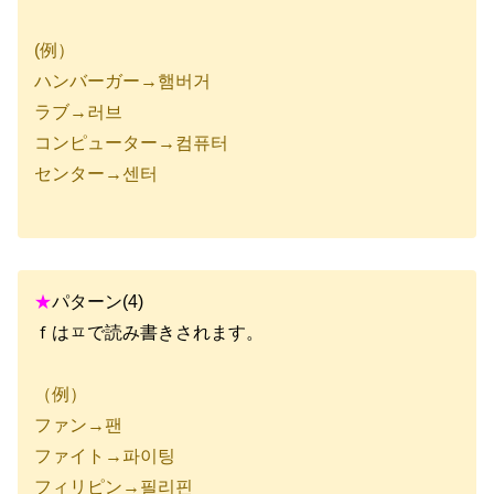
(例）
ハンバーガー→햄버거
ラブ→러브
コンピューター→컴퓨터
センター→센터
★
パターン(4)
ｆはㅍで読み書きされます。
（例）
ファン→팬
ファイト→파이팅
フィリピン→필리핀