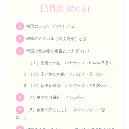
目次
韓国のシッケ（식혜）とは
韓国のミスカル（미숫가루）とは
韓国の飲み物の定番といえばコレ！
（１）王道の一位「バナナウユ（바나나우유）」
（２）辛い物のお供「クルピス（쿨피스）」
（３）韓国伝統茶「オミジャ茶（오미자차）」
（4）夏の水分補給「メシル茶」
（5）食後の口なおしに「スジョンガ（수정
과）」