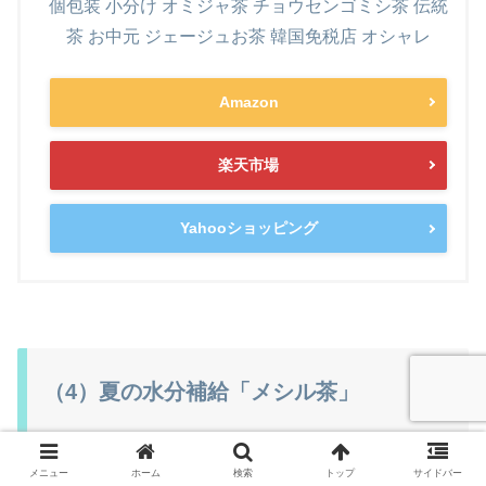
個包装 小分け オミジャ茶 チョウセンゴミシ茶 伝統
茶 お中元 ジェージュお茶 韓国免税店 オシャレ
Amazon
楽天市場
Yahooショッピング
（4）夏の水分補給「メシル茶」
メニュー
ホーム
検索
トップ
サイドバー
「メシル茶（매실차）」も韓国の伝統的な飲み物で、いわ