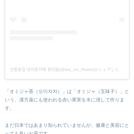
선릉꽃집 대치동카페 꽃티움(@tea_um_flower)がシェアした投稿
「オミジャ茶（오미자차）」は「オミジャ（五味子）」と
いう、漢方薬にも使われる赤い果実を水に浸して作りま
す。
まだ日本ではあまり知られていませんが、健康と美容にと
っても良いお茶です。