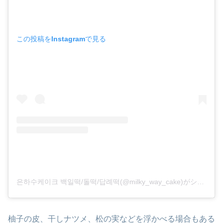
この投稿をInstagramで見る
은하수케이크 백일떡/돌떡/답례떡(@milky_way_cake)がシェアした投稿
柚子の皮、干しナツメ、松の実などを浮かべる場合もある