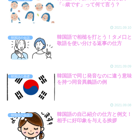
「○歳です」って何て言う？
2021.09.10
韓国語で相槌を打とう！タメ口と
韓国語の会話
敬語を使い分ける返事の仕方
2021.09.09
韓国語で同じ発音なのに違う意味
韓国語の基礎
を持つ同音異義語の例
2021.09.08
韓国語の自己紹介の仕方と例文！
韓国語の会話
相手に好印象を与える挨拶