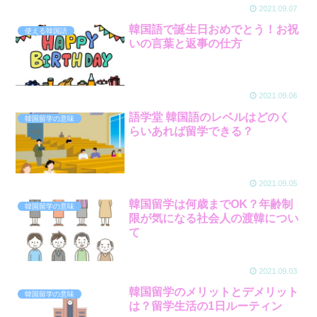
2021.09.07
韓国語で誕生日おめでとう！お祝
使える韓国語
いの言葉と返事の仕方
2021.09.06
語学堂 韓国語のレベルはどのく
韓国留学の意味
らいあれば留学できる？
2021.09.05
韓国留学は何歳までOK？年齢制
韓国留学の意味
限が気になる社会人の渡韓につい
て
2021.09.03
韓国留学のメリットとデメリット
韓国留学の意味
は？留学生活の1日ルーティン